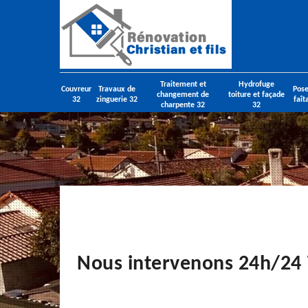
Traitement et
Hydrofuge
Couvreur
Travaux de
Pose
changement de
toiture et façade
32
zinguerie 32
faît
charpente 32
32
Nous intervenons 24h/24 