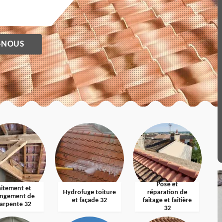
-NOUS
Pose et
aitement et
Hydrofuge toiture
réparation de
ngement de
et façade 32
faîtage et faîtière
arpente 32
32