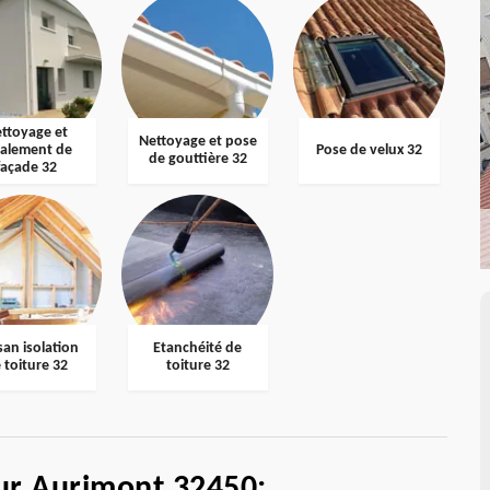
ttoyage et
Nettoyage et pose
valement de
Pose de velux 32
de gouttière 32
façade 32
san isolation
Etanchéité de
 toiture 32
toiture 32
ur Aurimont 32450: