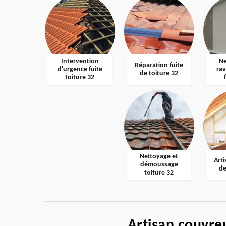
Intervention
Ne
Réparation fuite
d'urgence fuite
ra
de toiture 32
toiture 32
Nettoyage et
Arti
démoussage
de
toiture 32
Artisan couvre