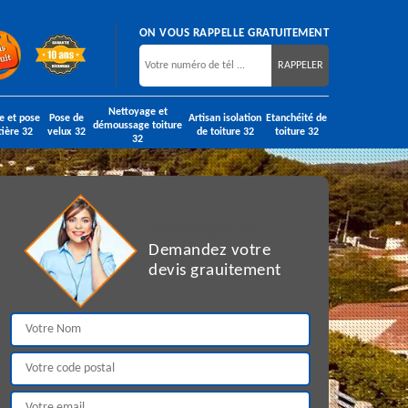
ON VOUS RAPPELLE GRATUITEMENT
Nettoyage et
e et pose
Pose de
Artisan isolation
Etanchéité de
démoussage toiture
tière 32
velux 32
de toiture 32
toiture 32
32
DEVIS GRATUIT
Demandez votre
devis grauitement