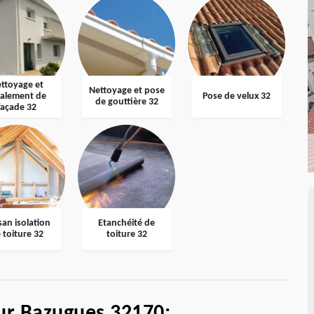
ttoyage et
Nettoyage et pose
valement de
Pose de velux 32
de gouttière 32
façade 32
san isolation
Etanchéité de
 toiture 32
toiture 32
ur Bazugues 32170: