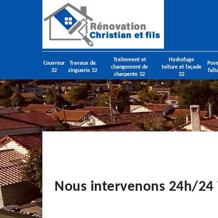
Traitement et
Hydrofuge
Couvreur
Travaux de
Pose
changement de
toiture et façade
32
zinguerie 32
faît
charpente 32
32
Nous intervenons 24h/24 