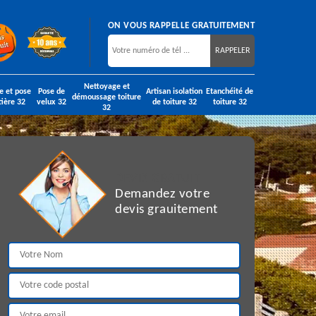
ON VOUS RAPPELLE GRATUITEMENT
Nettoyage et
e et pose
Pose de
Artisan isolation
Etanchéité de
démoussage toiture
tière 32
velux 32
de toiture 32
toiture 32
32
DEVIS GRATUIT
Demandez votre
devis grauitement