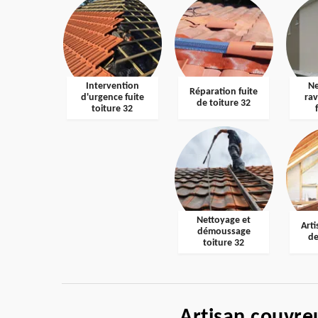
Intervention
Ne
Réparation fuite
d'urgence fuite
ra
de toiture 32
toiture 32
Nettoyage et
Arti
démoussage
de
toiture 32
Artisan couvre