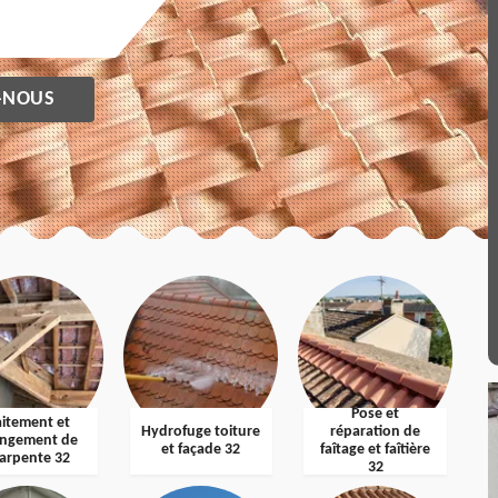
-NOUS
Pose et
aitement et
Hydrofuge toiture
réparation de
ngement de
et façade 32
faîtage et faîtière
arpente 32
32