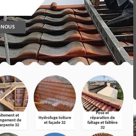
-NOUS
Pose et
aitement et
Hydrofuge toiture
réparation de
ngement de
et façade 32
faîtage et faîtière
arpente 32
32