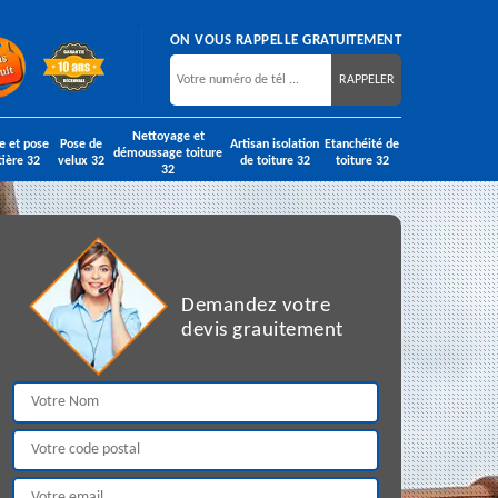
ON VOUS RAPPELLE GRATUITEMENT
Nettoyage et
e et pose
Pose de
Artisan isolation
Etanchéité de
démoussage toiture
tière 32
velux 32
de toiture 32
toiture 32
32
DEVIS GRATUIT
Demandez votre
devis grauitement