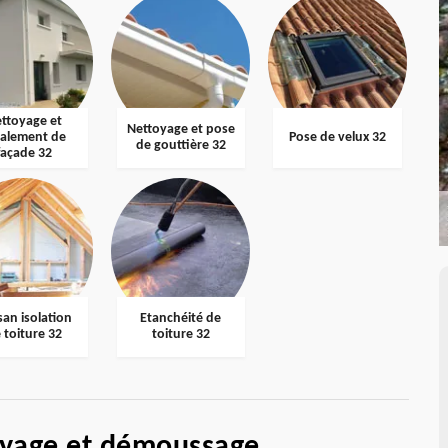
ttoyage et
Nettoyage et pose
valement de
Pose de velux 32
de gouttière 32
façade 32
san isolation
Etanchéité de
 toiture 32
toiture 32
oyage et démoussage