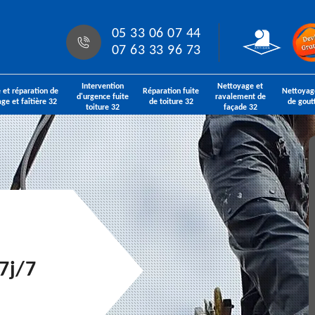
05 33 06 07 44
07 63 33 96 73
Intervention
Nettoyage et
 et réparation de
Réparation fuite
Nettoyag
d'urgence fuite
ravalement de
age et faîtière 32
de toiture 32
de gout
toiture 32
façade 32
7j/7