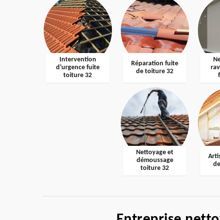
Intervention
Ne
Réparation fuite
d'urgence fuite
ra
de toiture 32
toiture 32
Nettoyage et
Arti
démoussage
de
toiture 32
Entreprise nett