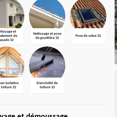
ttoyage et
Nettoyage et pose
valement de
Pose de velux 32
de gouttière 32
façade 32
san isolation
Etanchéité de
 toiture 32
toiture 32
oyage et démoussage