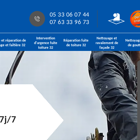
05 33 06 07 44
07 63 33 96 73
Intervention
Nettoyage et
 et réparation de
Réparation fuite
Nettoyag
d'urgence fuite
ravalement de
age et faîtière 32
de toiture 32
de gout
toiture 32
façade 32
7j/7