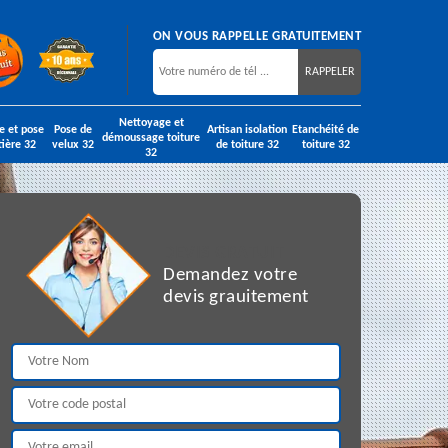
ON VOUS RAPPELLE GRATUITEMENT
Nettoyage et
e et pose
Pose de
Artisan isolation
Etanchéité de
démoussage toiture
tière 32
velux 32
de toiture 32
toiture 32
32
DEVIS GRATUIT
Demandez votre
devis grauitement