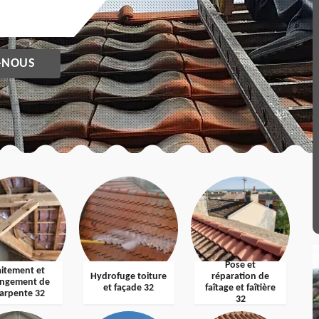
-NOUS
Pose et
aitement et
Hydrofuge toiture
réparation de
ngement de
et façade 32
faîtage et faîtière
arpente 32
32