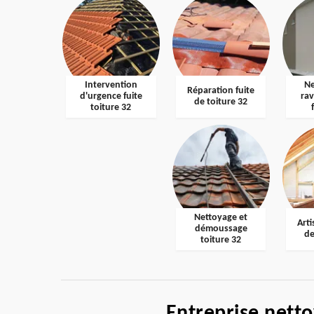
Intervention
Ne
Réparation fuite
d'urgence fuite
ra
de toiture 32
toiture 32
Nettoyage et
Arti
démoussage
de
toiture 32
Entreprise nett