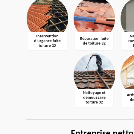
Intervention
Ne
Réparation fuite
d'urgence fuite
ra
de toiture 32
toiture 32
Nettoyage et
Arti
démoussage
de
toiture 32
Entreprise nett