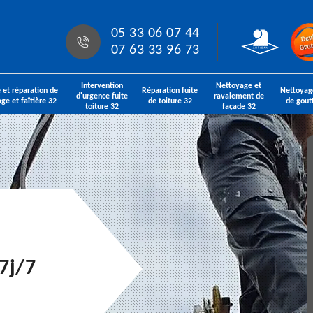
05 33 06 07 44
07 63 33 96 73
Intervention
Nettoyage et
 et réparation de
Réparation fuite
Nettoyag
d'urgence fuite
ravalement de
age et faîtière 32
de toiture 32
de gout
toiture 32
façade 32
7j/7