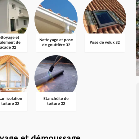
ttoyage et
Nettoyage et pose
valement de
Pose de velux 32
de gouttière 32
façade 32
san isolation
Etanchéité de
 toiture 32
toiture 32
oyage et démoussage