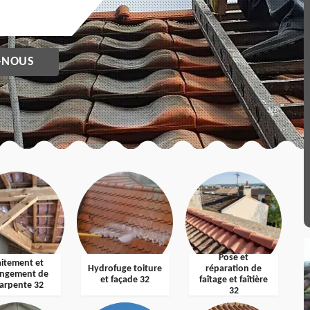
-NOUS
Pose et
aitement et
Hydrofuge toiture
réparation de
ngement de
et façade 32
faîtage et faîtière
arpente 32
32