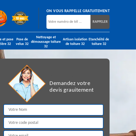
ON VOUS RAPPELLE GRATUITEMENT
Nettoyage et
e et pose
Pose de
Artisan isolation
Etanchéité de
démoussage toiture
tière 32
velux 32
de toiture 32
toiture 32
32
DEVIS GRATUIT
Demandez votre
devis grauitement