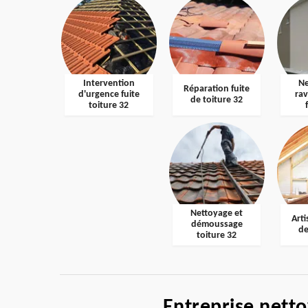
Intervention
Ne
Réparation fuite
d'urgence fuite
ra
de toiture 32
toiture 32
Nettoyage et
Arti
démoussage
de
toiture 32
Entreprise nett