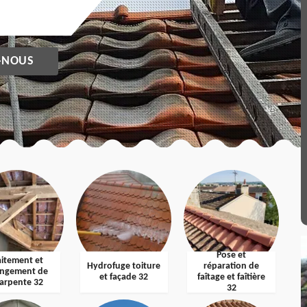
-NOUS
Pose et
aitement et
Hydrofuge toiture
réparation de
ngement de
et façade 32
faîtage et faîtière
arpente 32
32