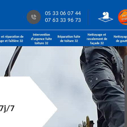
05 33 06 07 44
07 63 33 96 73
Intervention
Nettoyage et
 et réparation de
Réparation fuite
Nettoyag
d'urgence fuite
ravalement de
age et faîtière 32
de toiture 32
de gout
toiture 32
façade 32
7j/7