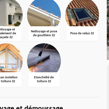
ttoyage et
Nettoyage et pose
valement de
Pose de velux 32
de gouttière 32
façade 32
san isolation
Etanchéité de
 toiture 32
toiture 32
oyage et démoussage