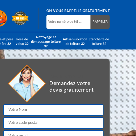
ON VOUS RAPPELLE GRATUITEMENT
Nettoyage et
e et pose
Pose de
Artisan isolation
Etanchéité de
démoussage toiture
tière 32
velux 32
de toiture 32
toiture 32
32
DEVIS GRATUIT
Demandez votre
devis grauitement