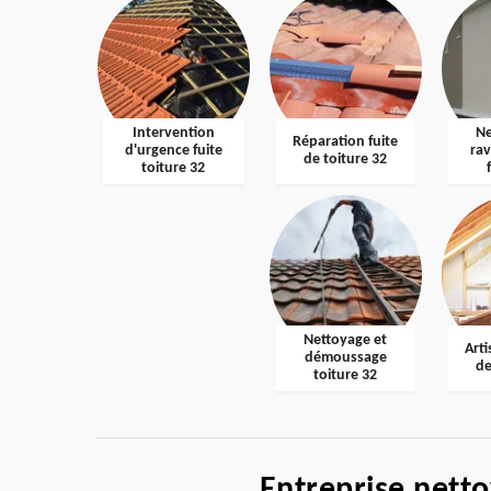
Intervention
Ne
Réparation fuite
d'urgence fuite
ra
de toiture 32
toiture 32
Nettoyage et
Arti
démoussage
de
toiture 32
Entreprise nett