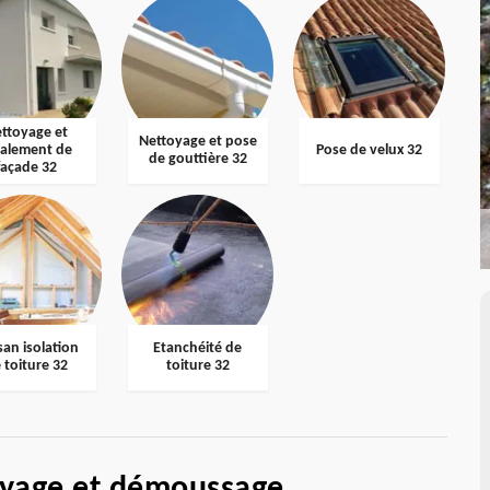
ttoyage et
Nettoyage et pose
valement de
Pose de velux 32
de gouttière 32
façade 32
san isolation
Etanchéité de
 toiture 32
toiture 32
oyage et démoussage