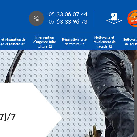
05 33 06 07 44
07 63 33 96 73
Intervention
Nettoyage et
 et réparation de
Réparation fuite
Nettoyag
d'urgence fuite
ravalement de
age et faîtière 32
de toiture 32
de gout
toiture 32
façade 32
7j/7