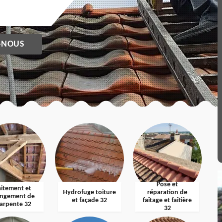
-NOUS
Pose et
aitement et
Hydrofuge toiture
réparation de
ngement de
et façade 32
faîtage et faîtière
arpente 32
32