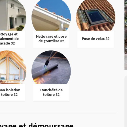
ttoyage et
Nettoyage et pose
valement de
Pose de velux 32
de gouttière 32
façade 32
san isolation
Etanchéité de
 toiture 32
toiture 32
oyage et démoussage