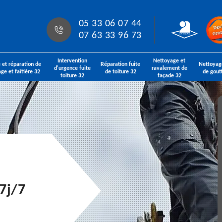
05 33 06 07 44
07 63 33 96 73
Intervention
Nettoyage et
 et réparation de
Réparation fuite
Nettoyag
d'urgence fuite
ravalement de
age et faîtière 32
de toiture 32
de gout
toiture 32
façade 32
7j/7