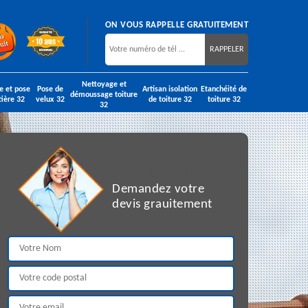
ON VOUS RAPPELLE GRATUITEMENT
Nettoyage et
e et pose
Pose de
Artisan isolation
Etanchéité de
démoussage toiture
tière 32
velux 32
de toiture 32
toiture 32
32
DEVIS GRATUIT
Demandez votre
devis grauitement