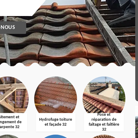
-NOUS
Pose et
aitement et
Hydrofuge toiture
réparation de
ngement de
et façade 32
faîtage et faîtière
arpente 32
32