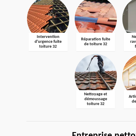
Intervention
Ne
Réparation fuite
d'urgence fuite
ra
de toiture 32
toiture 32
Nettoyage et
Arti
démoussage
de
toiture 32
Entreprise nett