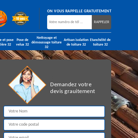
ON VOUS RAPPELLE GRATUITEMENT
Nettoyage et
e et pose
Pose de
Artisan isolation
Etanchéité de
démoussage toiture
tière 32
velux 32
de toiture 32
toiture 32
32
DEVIS GRATUIT
Demandez votre
devis grauitement