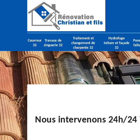
Traitement et
Hydrofuge
Couvreur
Travaux de
Pose
changement de
toiture et façade
32
zinguerie 32
faît
charpente 32
32
Nous intervenons 24h/24 