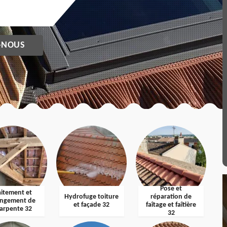
-NOUS
Pose et
aitement et
Hydrofuge toiture
réparation de
ngement de
et façade 32
faîtage et faîtière
arpente 32
32