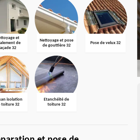
ttoyage et
Nettoyage et pose
valement de
Pose de velux 32
de gouttière 32
façade 32
san isolation
Etanchéité de
 toiture 32
toiture 32
éparation et pose de