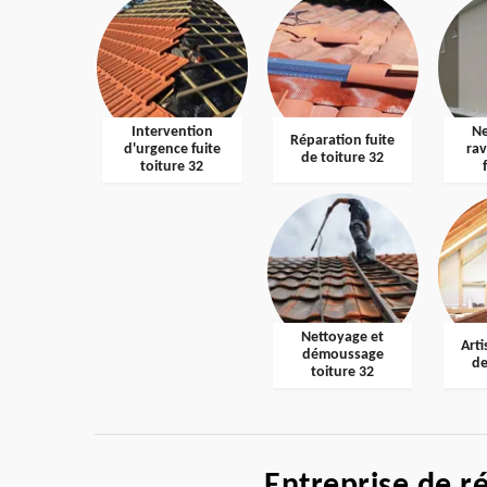
Intervention
Ne
Réparation fuite
d'urgence fuite
ra
de toiture 32
toiture 32
Nettoyage et
Arti
démoussage
de
toiture 32
Entreprise de r