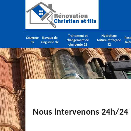
Traitement et
Hydrofuge
Couvreur
Travaux de
Pose
changement de
toiture et façade
32
zinguerie 32
faît
charpente 32
32
Nous intervenons 24h/24 