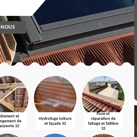
-NOUS
Pose et
aitement et
Hydrofuge toiture
réparation de
ngement de
et façade 32
faîtage et faîtière
arpente 32
32