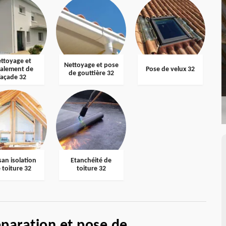
ttoyage et
Nettoyage et pose
valement de
Pose de velux 32
de gouttière 32
façade 32
san isolation
Etanchéité de
 toiture 32
toiture 32
éparation et pose de