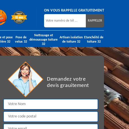
ON VOUS RAPPELLE GRATUITEMENT
Nettoyage et
e et pose
Pose de
Artisan isolation
Etanchéité de
démoussage toiture
tière 32
velux 32
de toiture 32
toiture 32
32
DEVIS GRATUIT
Demandez votre
devis grauitement