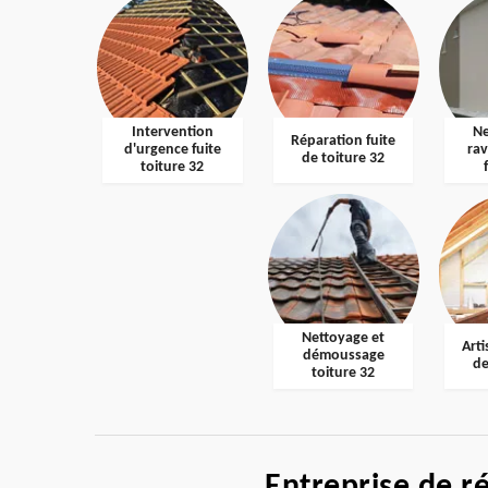
Intervention
Ne
Réparation fuite
d'urgence fuite
ra
de toiture 32
toiture 32
Nettoyage et
Arti
démoussage
de
toiture 32
Entreprise de r