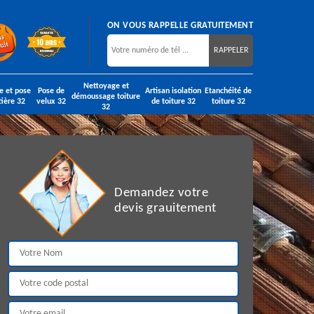
ON VOUS RAPPELLE GRATUITEMENT
Nettoyage et
e et pose
Pose de
Artisan isolation
Etanchéité de
démoussage toiture
tière 32
velux 32
de toiture 32
toiture 32
32
DEVIS GRATUIT
Demandez votre
devis grauitement