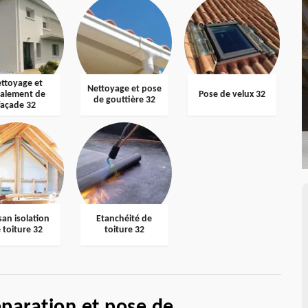
ttoyage et
Nettoyage et pose
valement de
Pose de velux 32
de gouttière 32
façade 32
san isolation
Etanchéité de
 toiture 32
toiture 32
éparation et pose de