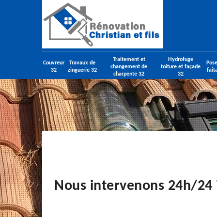
Traitement et
Hydrofuge
Couvreur
Travaux de
Pose
changement de
toiture et façade
32
zinguerie 32
faît
charpente 32
32
Nous intervenons 24h/24 