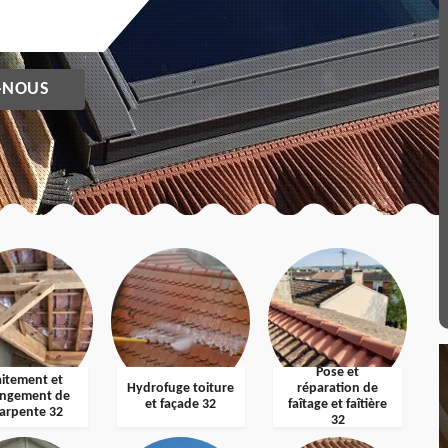
-NOUS
Pose et
aitement et
Hydrofuge toiture
réparation de
ngement de
et façade 32
faîtage et faîtière
arpente 32
32