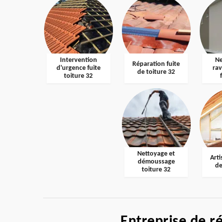
Intervention
Ne
Réparation fuite
d'urgence fuite
ra
de toiture 32
toiture 32
Nettoyage et
Arti
démoussage
de
toiture 32
Entreprise de r