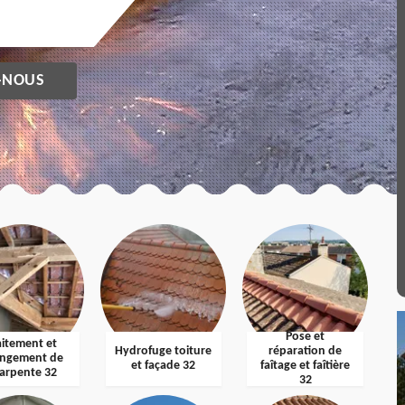
-NOUS
Pose et
aitement et
Hydrofuge toiture
réparation de
ngement de
et façade 32
faîtage et faîtière
arpente 32
32