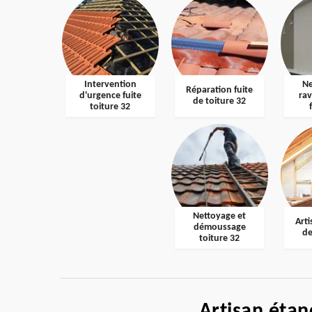
Intervention
Ne
Réparation fuite
d'urgence fuite
ra
de toiture 32
toiture 32
Nettoyage et
Arti
démoussage
de
toiture 32
Artisan étan