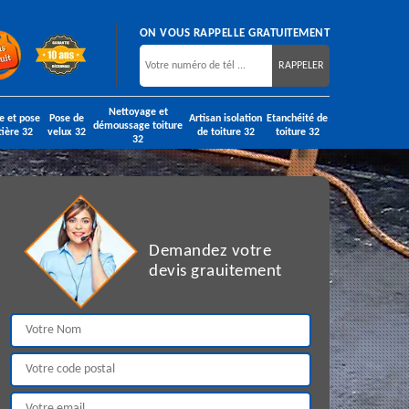
ON VOUS RAPPELLE GRATUITEMENT
Nettoyage et
e et pose
Pose de
Artisan isolation
Etanchéité de
démoussage toiture
tière 32
velux 32
de toiture 32
toiture 32
32
DEVIS GRATUIT
Demandez votre
devis grauitement