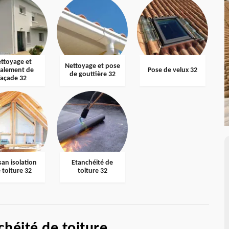
ttoyage et
Nettoyage et pose
valement de
Pose de velux 32
de gouttière 32
façade 32
san isolation
Etanchéité de
 toiture 32
toiture 32
chéité de toiture