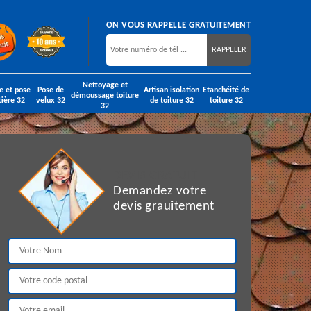
ON VOUS RAPPELLE GRATUITEMENT
Nettoyage et
e et pose
Pose de
Artisan isolation
Etanchéité de
démoussage toiture
tière 32
velux 32
de toiture 32
toiture 32
32
DEVIS GRATUIT
Demandez votre
devis grauitement