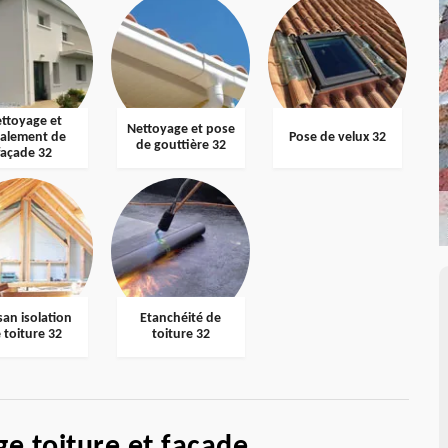
ttoyage et
Nettoyage et pose
valement de
Pose de velux 32
de gouttière 32
façade 32
san isolation
Etanchéité de
 toiture 32
toiture 32
e toiture et façade