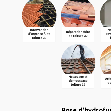
Intervention
Ne
Réparation fuite
d'urgence fuite
ra
de toiture 32
toiture 32
Nettoyage et
Arti
démoussage
de
toiture 32
Pose d'hydrofug