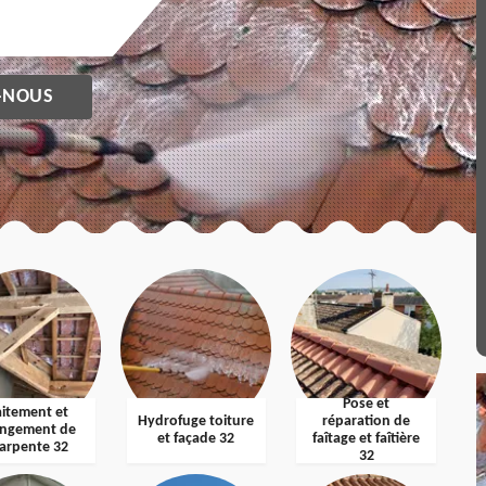
-NOUS
Pose et
aitement et
Hydrofuge toiture
réparation de
ngement de
et façade 32
faîtage et faîtière
arpente 32
32