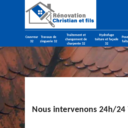
Traitement et
Hydrofuge
Couvreur
Travaux de
Pose
changement de
toiture et façade
32
zinguerie 32
faît
charpente 32
32
Nous intervenons 24h/24 