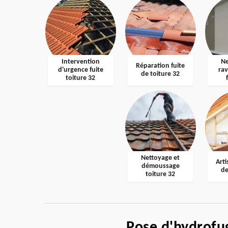
Intervention
Ne
Réparation fuite
d'urgence fuite
ra
de toiture 32
toiture 32
Nettoyage et
Arti
démoussage
de
toiture 32
Pose d'hydrofug