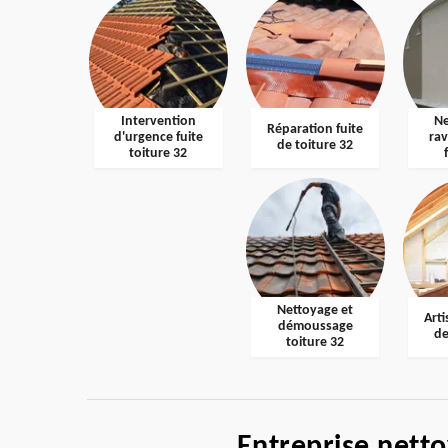
Intervention
Ne
Réparation fuite
d'urgence fuite
ra
de toiture 32
toiture 32
Nettoyage et
Arti
démoussage
de
toiture 32
Entreprise nett