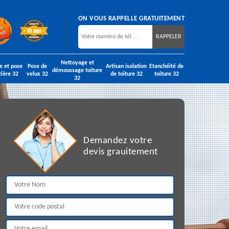
ON VOUS RAPPELLE GRATUITEMENT
Nettoyage et
e et pose
Pose de
Artisan isolation
Etanchéité de
démoussage toiture
tière 32
velux 32
de toiture 32
toiture 32
32
DEVIS GRATUIT
Demandez votre
devis grauitement