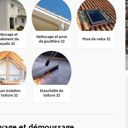
ttoyage et
Nettoyage et pose
valement de
Pose de velux 32
de gouttière 32
façade 32
san isolation
Etanchéité de
 toiture 32
toiture 32
oyage et démoussage