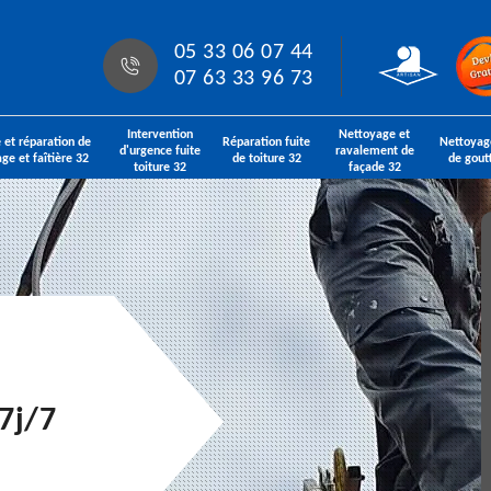
05 33 06 07 44
07 63 33 96 73
Intervention
Nettoyage et
 et réparation de
Réparation fuite
Nettoyag
d'urgence fuite
ravalement de
age et faîtière 32
de toiture 32
de gout
toiture 32
façade 32
7j/7