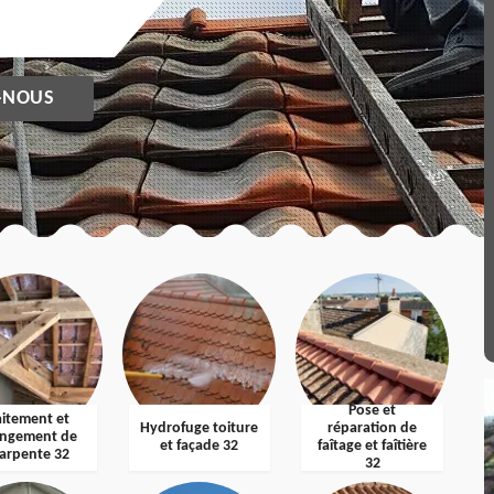
-NOUS
Pose et
aitement et
Hydrofuge toiture
réparation de
ngement de
et façade 32
faîtage et faîtière
arpente 32
32