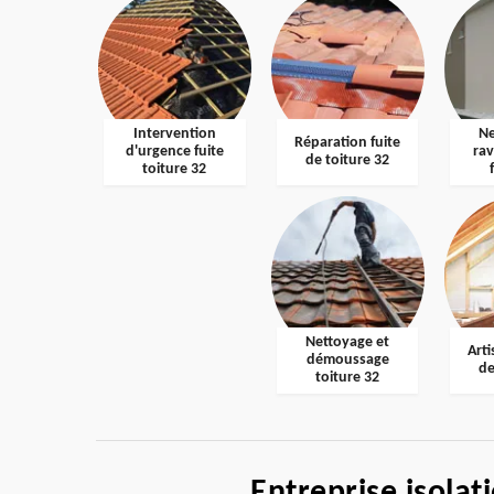
Intervention
Ne
Réparation fuite
d'urgence fuite
ra
de toiture 32
toiture 32
Nettoyage et
Arti
démoussage
de
toiture 32
Entreprise isolat