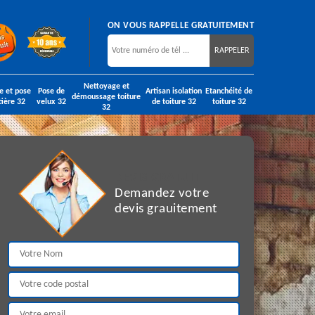
ON VOUS RAPPELLE GRATUITEMENT
Nettoyage et
e et pose
Pose de
Artisan isolation
Etanchéité de
démoussage toiture
tière 32
velux 32
de toiture 32
toiture 32
32
DEVIS GRATUIT
Demandez votre
devis grauitement