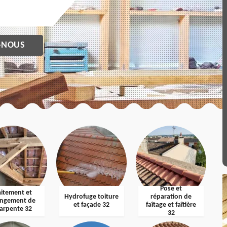
-NOUS
Pose et
aitement et
Hydrofuge toiture
réparation de
ngement de
et façade 32
faîtage et faîtière
arpente 32
32