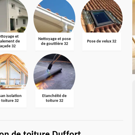
ttoyage et
Nettoyage et pose
valement de
Pose de velux 32
de gouttière 32
façade 32
san isolation
Etanchéité de
 toiture 32
toiture 32
ion de toiture Duffort