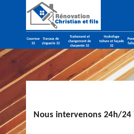
Traitement et
Hydrofuge
Couvreur
Travaux de
Pose
changement de
toiture et façade
32
zinguerie 32
faît
charpente 32
32
Nous intervenons 24h/24 